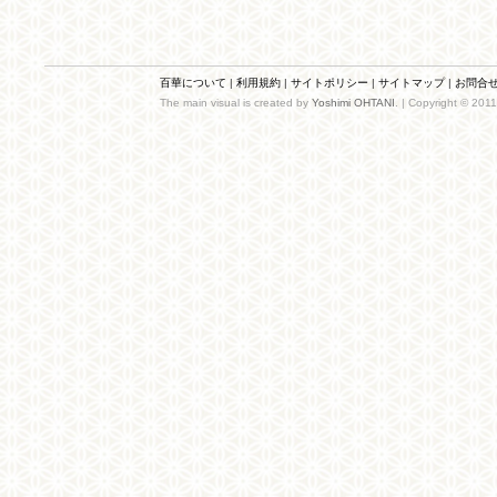
百華について
|
利用規約
|
サイトポリシー
|
サイトマップ
|
お問合
The main visual is created by
Yoshimi OHTANI
. | Copyright © 201