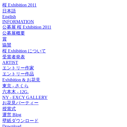
桜 Exhibition 2011
日本語
English
INFORMATION
公募展 桜 Exhibition 2011
公募展概要
賞
協賛
桜 Exhibition について
受賞者発表
ARTIST
エントリー作家
エントリー作品
Exhibition & お花見
東京 - さくら
六本木 - 12G.
NY - EXCY GALLERY
お花見パーティー
授賞式
運営 Blog
壁紙ダウンロード
Download