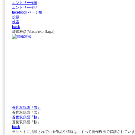
エントリー作家
エントリー作品
facebook ページ集
投票
検索
back
嵯峨雅彦
(Masahiko Saga)
蒼世双鶏図『雪』
蒼世双鶏図『雪』
蒼世双鶏図『桜』
蒼世双鶏図『桜』
back
当サイトに掲載されている作品や情報は、すべて著作権法で保護されていま