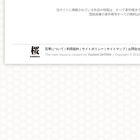
当サイトに掲載されている作品や情報は、すべて著作権法
壁紙画像の著作権等すべての権利は
百華について
|
利用規約
|
サイトポリシー
|
サイトマップ
|
お問合
The main visual is created by
Yoshimi OHTANI
. | Copyright © 201